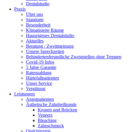
Dentalstudio
Praxis
Über uns
Standorte
Besonderheit
Klimatisierte Räume
Hauseigenes Dentalstudio
Aktuelles
Beratung / Zweitmeinung
Unsere Sprechzeiten
Behindertenfreundliche Zweigstellen ohne Treppen
Covid-19 Infos
5 Jahre Garantie
Ratenzahlung
Härtefallpatienten
Unser Service
Vergütung
Leistungen
Angstpatienten
Ästhetische Zahnheilkunde
Kronen und Brücken
Veneers
Bleaching
Zahnschmuck
Oralchirurgie