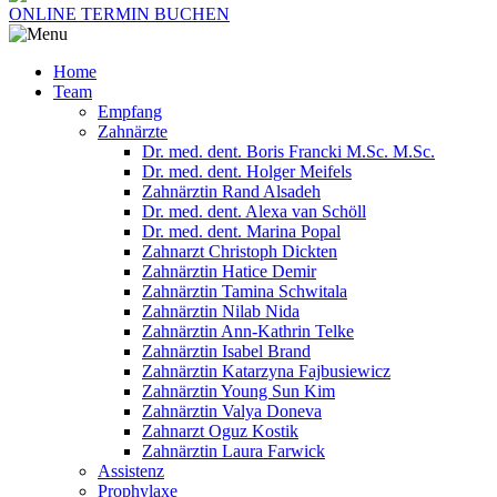
ONLINE TERMIN BUCHEN
Home
Team
Empfang
Zahnärzte
Dr. med. dent. Boris Francki M.Sc. M.Sc.
Dr. med. dent. Holger Meifels
Zahnärztin Rand Alsadeh
Dr. med. dent. Alexa van Schöll
Dr. med. dent. Marina Popal
Zahnarzt Christoph Dickten
Zahnärztin Hatice Demir
Zahnärztin Tamina Schwitala
Zahnärztin Nilab Nida
Zahnärztin Ann-Kathrin Telke
Zahnärztin Isabel Brand
Zahnärztin Katarzyna Fajbusiewicz
Zahnärztin Young Sun Kim
Zahnärztin Valya Doneva
Zahnarzt Oguz Kostik
Zahnärztin Laura Farwick
Assistenz
Prophylaxe