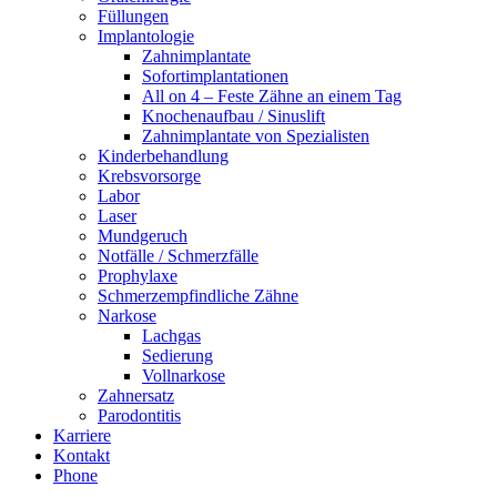
Füllungen
Implantologie
Zahnimplantate
Sofortimplantationen
All on 4 – Feste Zähne an einem Tag
Knochenaufbau / Sinuslift
Zahnimplantate von Spezialisten
Kinderbehandlung
Krebsvorsorge
Labor
Laser
Mundgeruch
Notfälle / Schmerzfälle
Prophylaxe
Schmerzempfindliche Zähne
Narkose
Lachgas
Sedierung
Vollnarkose
Zahnersatz
Parodontitis
Karriere
Kontakt
Phone