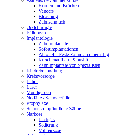
Ästhetische Zahnheilkunde
Kronen und Brücken
Veneers
Bleaching
Zahnschmuck
Oralchirurgie
Füllungen
Implantologie
Zahnimplantate
Sofortimplantationen
All on 4 – Feste Zähne an einem Tag
Knochenaufbau / Sinuslift
Zahnimplantate von Spezialisten
Kinderbehandlung
Krebsvorsorge
Labor
Laser
Mundgeruch
Notfälle / Schmerzfälle
Prophylaxe
Schmerzempfindliche Zähne
Narkose
Lachgas
Sedierung
Vollnarkose