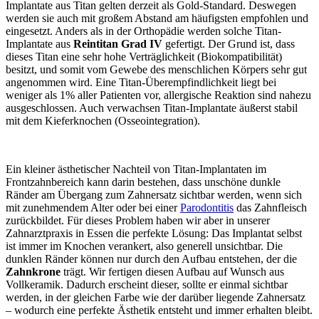
Implantate aus Titan gelten derzeit als Gold-Standard. Deswegen
werden sie auch mit großem Abstand am häufigsten empfohlen und
eingesetzt. Anders als in der Orthopädie werden solche Titan-
Implantate aus
Reintitan Grad IV
gefertigt. Der Grund ist, dass
dieses Titan eine sehr hohe Verträglichkeit (Biokompatibilität)
besitzt, und somit vom Gewebe des menschlichen Körpers sehr gut
angenommen wird. Eine Titan-Überempfindlichkeit liegt bei
weniger als 1% aller Patienten vor, allergische Reaktion sind nahezu
ausgeschlossen. Auch verwachsen Titan-Implantate äußerst stabil
mit dem Kieferknochen (Osseointegration).
Ein kleiner ästhetischer Nachteil von Titan-Implantaten im
Frontzahnbereich kann darin bestehen, dass unschöne dunkle
Ränder am Übergang zum Zahnersatz sichtbar werden, wenn sich
mit zunehmendem Alter oder bei einer
Parodontitis
das Zahnfleisch
zurückbildet. Für dieses Problem haben wir aber in unserer
Zahnarztpraxis in Essen die perfekte Lösung: Das Implantat selbst
ist immer im Knochen verankert, also generell unsichtbar. Die
dunklen Ränder können nur durch den Aufbau entstehen, der die
Zahnkrone
trägt. Wir fertigen diesen Aufbau auf Wunsch aus
Vollkeramik. Dadurch erscheint dieser, sollte er einmal sichtbar
werden, in der gleichen Farbe wie der darüber liegende Zahnersatz
– wodurch eine perfekte Ästhetik entsteht und immer erhalten bleibt.