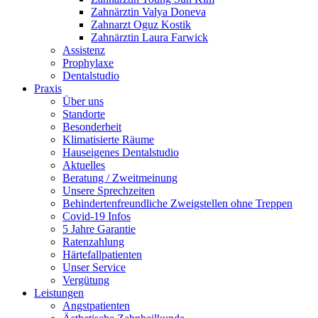
Zahnärztin Valya Doneva
Zahnarzt Oguz Kostik
Zahnärztin Laura Farwick
Assistenz
Prophylaxe
Dentalstudio
Praxis
Über uns
Standorte
Besonderheit
Klimatisierte Räume
Hauseigenes Dentalstudio
Aktuelles
Beratung / Zweitmeinung
Unsere Sprechzeiten
Behindertenfreundliche Zweigstellen ohne Treppen
Covid-19 Infos
5 Jahre Garantie
Ratenzahlung
Härtefallpatienten
Unser Service
Vergütung
Leistungen
Angstpatienten