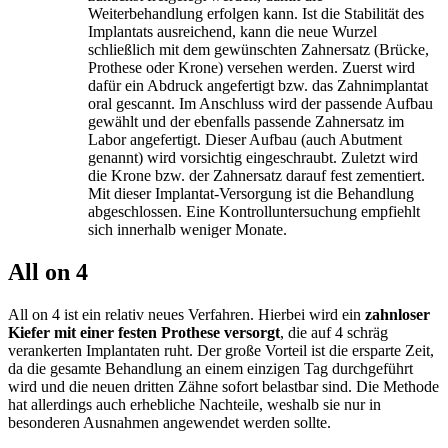
Weiterbehandlung erfolgen kann. Ist die Stabilität des
Implantats ausreichend, kann die neue Wurzel
schließlich mit dem gewünschten Zahnersatz (Brücke,
Prothese oder Krone) versehen werden. Zuerst wird
dafür ein Abdruck angefertigt bzw. das Zahnimplantat
oral gescannt. Im Anschluss wird der passende Aufbau
gewählt und der ebenfalls passende Zahnersatz im
Labor angefertigt. Dieser Aufbau (auch Abutment
genannt) wird vorsichtig eingeschraubt. Zuletzt wird
die Krone bzw. der Zahnersatz darauf fest zementiert.
Mit dieser Implantat-Versorgung ist die Behandlung
abgeschlossen. Eine Kontrolluntersuchung empfiehlt
sich innerhalb weniger Monate.
All on 4
All on 4 ist ein relativ neues Verfahren. Hierbei wird ein
zahnloser
Kiefer mit einer festen Prothese
versorgt
, die auf 4 schräg
verankerten Implantaten ruht. Der große Vorteil ist die ersparte Zeit,
da die gesamte Behandlung an einem einzigen Tag durchgeführt
wird und die neuen dritten Zähne sofort belastbar sind. Die Methode
hat allerdings auch erhebliche Nachteile, weshalb sie nur in
besonderen Ausnahmen angewendet werden sollte.