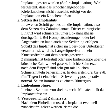
Implantat gesetzt werden (Sofort-Implantation). Wird
festgestellt, dass das Knochenangebot des
Kieferknochens nicht ausreicht, erfolgt vor der
Implantation ein Knochenaufbau.
Setzen des Implantats
:
Im zweiten Schritt geht es um die Implantation, also
dem Setzen des Zahnimplantats. Dieser chirurgische
Eingriff wird schmerzfrei unter Lokalanästhesie
durchgeführt. Bei Komplettsanierungen oder bei
Angstpatienten kann auch eine Sedierung erfolgen.
Sobald das Implantat sicher im Ober- oder Unterkiefer
verankert ist, wird als Langzeitprovisorium ein
Kunststoffzahn auf dem bereits gesetzten
Zahnimplantat befestigt oder eine Einheilkappe über die
künstliche Zahnwurzel gesetzt. Leichte Schmerzen
nach dem Eingriff sind sehr gut mit üblichen
Schmerzmitteln beherrschbar. In den ersten drei bis evtl.
fünf Tagen ist eine leichte Schwellung postoperativ
normal. Selten kommt es zu einem Bluterguss.
Einheilungsphase
:
In einem Zeitraum von drei bis sechs Monaten heilt das
Implantat fest ein.
Versorgung mit Zahnersatz
:
Nach dem Einheilen muss das Implantat eventuell
zunächst freigelegt werden, damit die