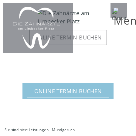
DIREKT
ZUM
SEITENINHALT
SPRINGEN
ONLINE TERMIN BUCHEN
ONLINE TERMIN BUCHEN
Sie sind hier:
Leistungen
-
Mundgeruch